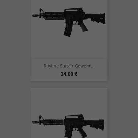
Rayline Softair Gewehr...
Preis
34,00 €