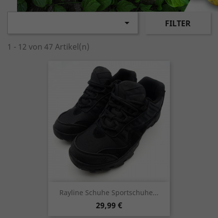

FILTER
1 - 12 von 47 Artikel(n)
Rayline Schuhe Sportschuhe...
Preis
29,99 €