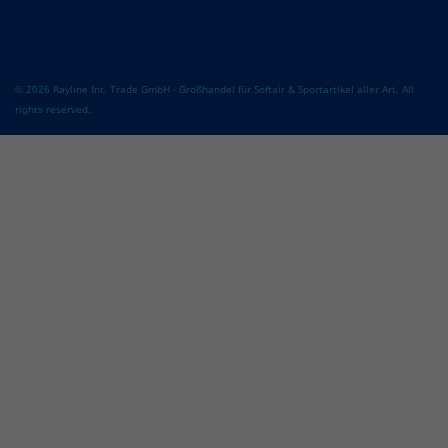
© 2026 Rayline Int. Trade GmbH - Großhandel für Softair & Sportartikel aller Art. All
rights reserved.