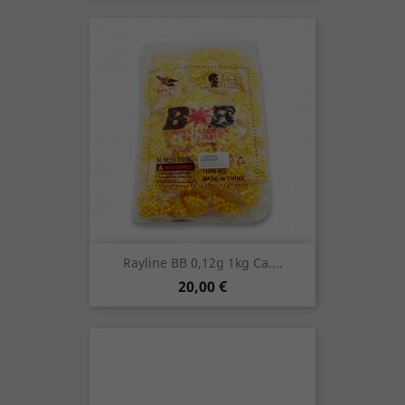
Rayline BB 0,12g 1kg Ca....
Preis
20,00 €