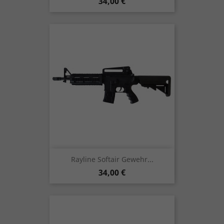
Preis
34,00 €
Rayline Softair Gewehr...
Preis
34,00 €