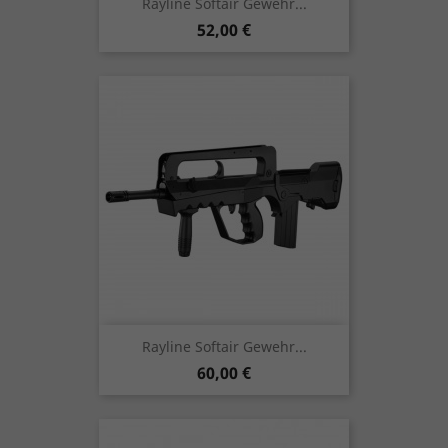
Rayline Softair Gewehr...
Preis
52,00 €
Rayline Softair Gewehr...
Preis
60,00 €