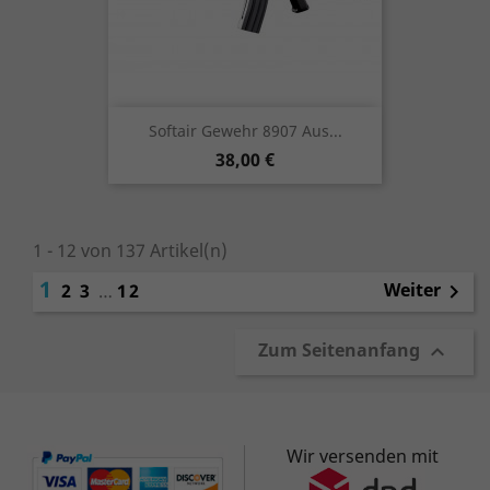
Softair Gewehr 8907 Aus...
Preis
38,00 €
1 - 12 von 137 Artikel(n)
1
Weiter
2
3
…
12

Zum Seitenanfang

Wir versenden mit