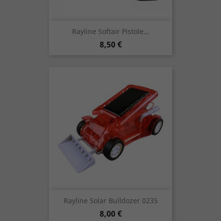
Rayline Softair Pistole...
Preis
8,50 €
Rayline Solar Bulldozer 0235
Preis
8,00 €