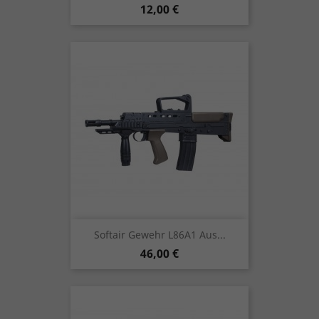
Preis
12,00 €
Softair Gewehr L86A1 Aus...
Preis
46,00 €