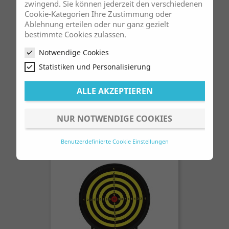
zwingend. Sie können jederzeit den verschiedenen
Cookie-Kategorien Ihre Zustimmung oder
Ablehnung erteilen oder nur ganz gezielt
bestimmte Cookies zulassen.
Notwendige Cookies
Statistiken und Personalisierung
ALLE AKZEPTIEREN
Frisbee Aus Stoff 10"
Preis
3,00 €
NUR NOTWENDIGE COOKIES
Benutzerdefinierte Cookie Einstellungen