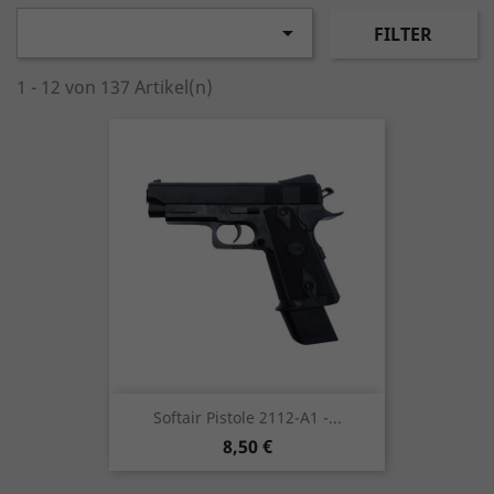

FILTER
1 - 12 von 137 Artikel(n)
Softair Pistole 2112-A1 -...
Preis
8,50 €